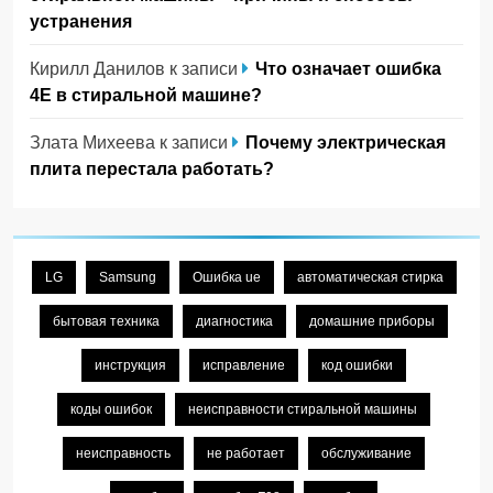
устранения
Кирилл Данилов
к записи
Что означает ошибка
4Е в стиральной машине?
Злата Михеева
к записи
Почему электрическая
плита перестала работать?
LG
Samsung
Ошибка ue
автоматическая стирка
бытовая техника
диагностика
домашние приборы
инструкция
исправление
код ошибки
коды ошибок
неисправности стиральной машины
неисправность
не работает
обслуживание