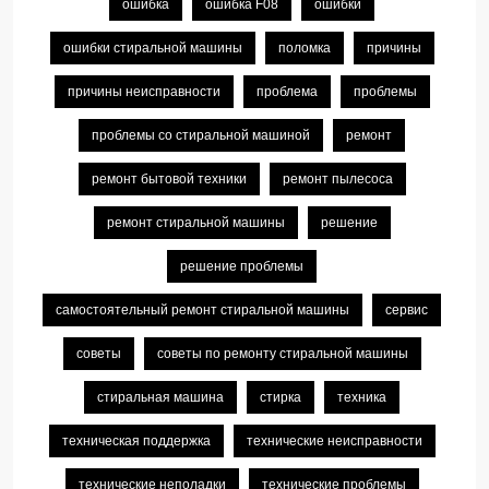
ошибка
ошибка F08
ошибки
ошибки стиральной машины
поломка
причины
причины неисправности
проблема
проблемы
проблемы со стиральной машиной
ремонт
ремонт бытовой техники
ремонт пылесоса
ремонт стиральной машины
решение
решение проблемы
самостоятельный ремонт стиральной машины
сервис
советы
советы по ремонту стиральной машины
стиральная машина
стирка
техника
техническая поддержка
технические неисправности
технические неполадки
технические проблемы