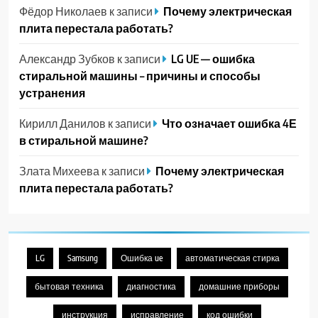
Фёдор Николаев
к записи
Почему электрическая
плита перестала работать?
Александр Зубков
к записи
LG UE — ошибка
стиральной машины – причины и способы
устранения
Кирилл Данилов
к записи
Что означает ошибка 4Е
в стиральной машине?
Злата Михеева
к записи
Почему электрическая
плита перестала работать?
LG
Samsung
Ошибка ue
автоматическая стирка
бытовая техника
диагностика
домашние приборы
инструкция
исправление
код ошибки