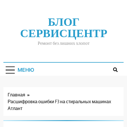
Перейти
к
содержимому
БЛОГ
СЕРВИСЦЕНТР
Ремонт без лишних хлопот
МЕНЮ
Главная
Расшифровка ошибки F3 на стиральных машинах
РАСШИФРОВКА
ОШИБКИ F3 НА
Атлант
СТИРАЛЬНЫХ
МАШИНАХ
АТЛАНТ