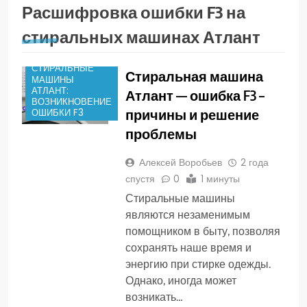
СПОСОБЫ
Расшифровка ошибки F3 на
УСТРАНЕНИЯ
ОШИБКИ F3 НА
стиральных машинах Атлант
СТИРАЛЬНОЙ
МАШИНЕ АТЛАНТ
СТИРАЛЬНЫЕ
Стиральная машина
МАШИНЫ
АТЛАНТ:
Атлант — ошибка F3 –
ВОЗНИКНОВЕНИЕ
причины и решение
ОШИБКИ F3
проблемы
Алексей Воробьев
2 года
спустя
0
1 минуты
Стиральные машины
являются незаменимым
помощником в быту, позволяя
сохранять наше время и
энергию при стирке одежды.
Однако, иногда может
возникать…