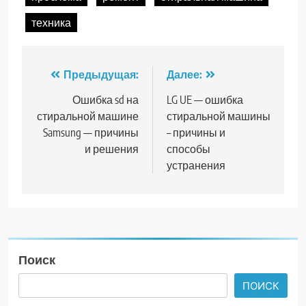
техника
Навигация
Предыдущая:
Далее:
по
Ошибка sd на
LG UE — ошибка
стиральной машине
стиральной машины
записям
Samsung — причины
– причины и
и решения
способы
устранения
Поиск
ПОИСК