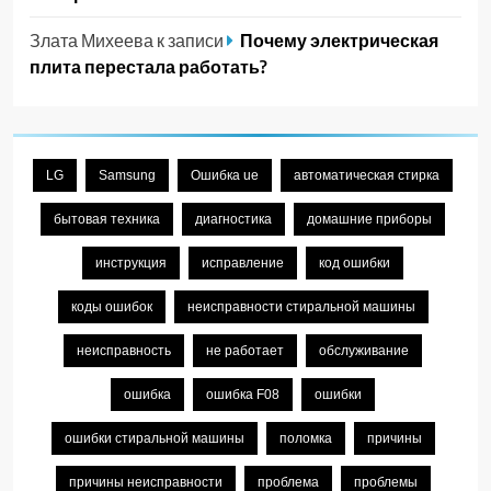
Злата Михеева
к записи
Почему электрическая
плита перестала работать?
LG
Samsung
Ошибка ue
автоматическая стирка
бытовая техника
диагностика
домашние приборы
инструкция
исправление
код ошибки
коды ошибок
неисправности стиральной машины
неисправность
не работает
обслуживание
ошибка
ошибка F08
ошибки
ошибки стиральной машины
поломка
причины
причины неисправности
проблема
проблемы