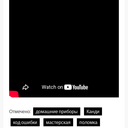
Отмечено:
домашние приборы
Канди
код ошибки
мастерская
поломка