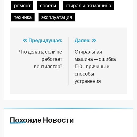
ремонт
советы
стиральная машина
техника
эксплуатация
Навигация
Предыдущая:
Далее:
по
Что делать, если не
Стиральная
работает
машина — ошибка
записям
вентилятор?
Е10 – причины и
способы
устранения
Похожие Новости