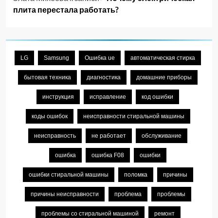
плита перестала работать?
LG
Samsung
Ошибка ue
автоматическая стирка
бытовая техника
диагностика
домашние приборы
инструкция
исправление
код ошибки
коды ошибок
неисправности стиральной машины
неисправность
не работает
обслуживание
ошибка
ошибка F08
ошибки
ошибки стиральной машины
поломка
причины
причины неисправности
проблема
проблемы
проблемы со стиральной машиной
ремонт