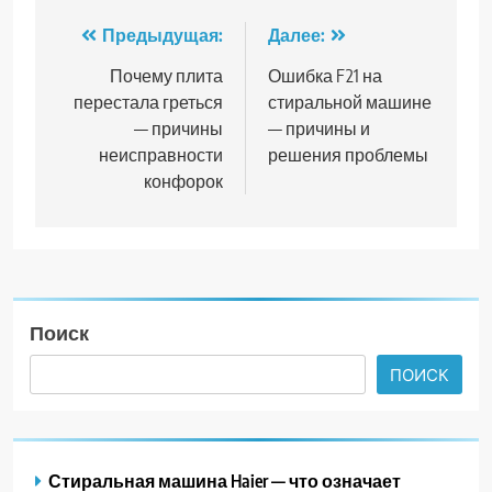
Навигация
Предыдущая:
Далее:
по
Почему плита
Ошибка F21 на
перестала греться
стиральной машине
записям
— причины
— причины и
неисправности
решения проблемы
конфорок
Поиск
ПОИСК
Стиральная машина Haier — что означает