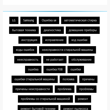
LG
Samsung
Ошибка ue
автоматическая стирка
бытовая техника
диагностика
домашние приборы
инструкция
исправление
код ошибки
коды ошибок
неисправности стиральной машины
неисправность
не работает
обслуживание
ошибка
ошибка F08
ошибки
ошибки стиральной машины
поломка
причины
причины неисправности
проблема
проблемы
проблемы со стиральной машиной
ремонт
ремонт бытовой техники
ремонт пылесоса