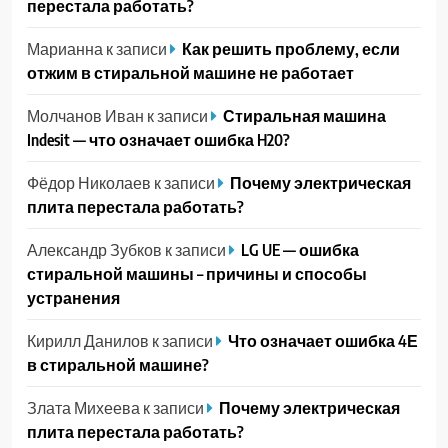
перестала работать?
Марианна
к записи
Как решить проблему, если
отжим в стиральной машине не работает
Молчанов Иван
к записи
Стиральная машина
Indesit — что означает ошибка H20?
Фёдор Николаев
к записи
Почему электрическая
плита перестала работать?
Александр Зубков
к записи
LG UE — ошибка
стиральной машины – причины и способы
устранения
Кирилл Данилов
к записи
Что означает ошибка 4Е
в стиральной машине?
Злата Михеева
к записи
Почему электрическая
плита перестала работать?