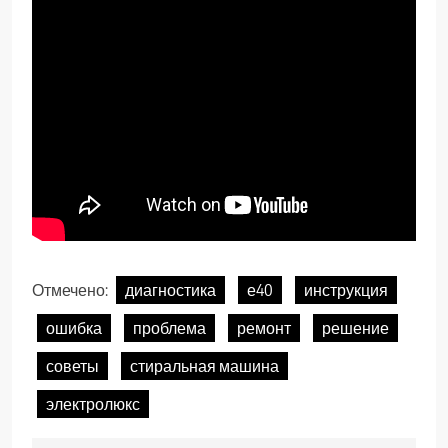
Отмечено:
диагностика
е40
инструкция
ошибка
проблема
ремонт
решение
советы
стиральная машина
электролюкс