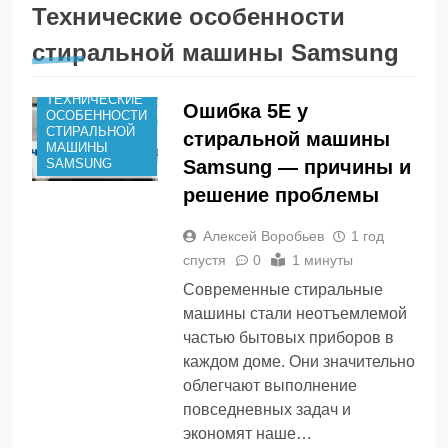
РАСШИФРОВКА
Технические особенности
ОШИБКИ 5Е НА
СТИРАЛЬНОЙ
стиральной машины Samsung
МАШИНЕ
SAMSUNG
ТЕХНИЧЕСКИЕ
Ошибка 5Е у
ОСОБЕННОСТИ
СТИРАЛЬНОЙ
стиральной машины
МАШИНЫ
Samsung — причины и
SAMSUNG
решение проблемы
Алексей Воробьев
1 год
спустя
0
1 минуты
Современные стиральные
машины стали неотъемлемой
частью бытовых приборов в
каждом доме. Они значительно
облегчают выполнение
повседневных задач и
экономят наше…