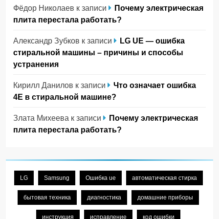
Фёдор Николаев
к записи
Почему электрическая
плита перестала работать?
Александр Зубков
к записи
LG UE — ошибка
стиральной машины – причины и способы
устранения
Кирилл Данилов
к записи
Что означает ошибка
4Е в стиральной машине?
Злата Михеева
к записи
Почему электрическая
плита перестала работать?
LG
Samsung
Ошибка ue
автоматическая стирка
бытовая техника
диагностика
домашние приборы
инструкция
исправление
код ошибки