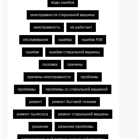
коды ошибок
неисправности стиральной машины
неисправность
не работает
обслуживание
ошибка
ошибка F08
ошибки
ошибки стиральной машины
поломка
причины
причины неисправности
проблема
проблемы
проблемы со стиральной машиной
ремонт
ремонт бытовой техники
ремонт пылесоса
ремонт стиральной машины
решение
решение проблемы