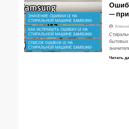
Ошибк
— при
ЗНАЧЕНИЕ ОШИБКИ LE НА
СТИРАЛЬНОЙ МАШИНЕ SAMSUNG
Алексе
КАК ИСПРАВИТЬ ОШИБКУ LE НА
СТИРАЛЬНОЙ МАШИНЕ SAMSUNG
Стираль
бытовых 
СПИСОК ОШИБОК LE НА
СТИРАЛЬНОЙ МАШИНЕ SAMSUNG
значител
Читать д