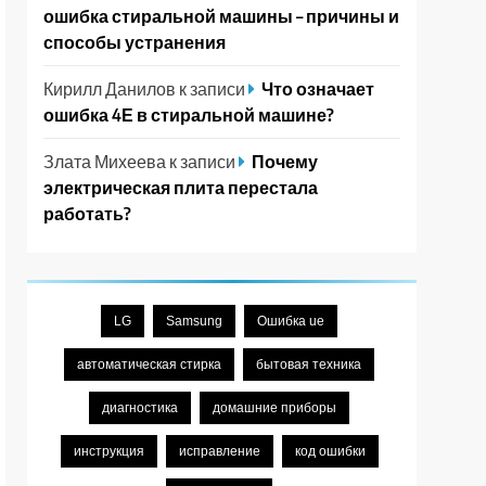
ошибка стиральной машины – причины и
способы устранения
Кирилл Данилов
к записи
Что означает
ошибка 4Е в стиральной машине?
Злата Михеева
к записи
Почему
электрическая плита перестала
работать?
LG
Samsung
Ошибка ue
автоматическая стирка
бытовая техника
диагностика
домашние приборы
инструкция
исправление
код ошибки