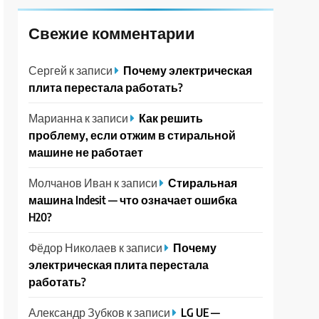
Свежие комментарии
Сергей
к записи
Почему электрическая
плита перестала работать?
Марианна
к записи
Как решить
проблему, если отжим в стиральной
машине не работает
Молчанов Иван
к записи
Стиральная
машина Indesit — что означает ошибка
H20?
Фёдор Николаев
к записи
Почему
электрическая плита перестала
работать?
Александр Зубков
к записи
LG UE —