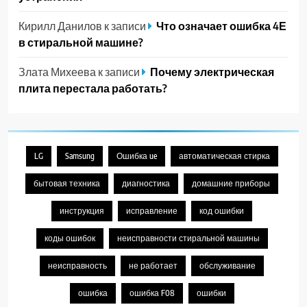
Кирилл Данилов
к записи
Что означает ошибка 4Е
в стиральной машине?
Злата Михеева
к записи
Почему электрическая
плита перестала работать?
LG
Samsung
Ошибка ue
автоматическая стирка
бытовая техника
диагностика
домашние приборы
инструкция
исправление
код ошибки
коды ошибок
неисправности стиральной машины
неисправность
не работает
обслуживание
ошибка
ошибка F08
ошибки