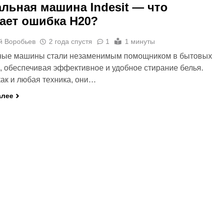
льная машина Indesit — что
ает ошибка H20?
й Воробьев
2 года спустя
1
1 минуты
ные машины стали незаменимым помощником в бытовых
, обеспечивая эффективное и удобное стирание белья.
как и любая техника, они…
алее