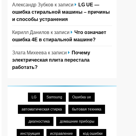
Александр Зубков
к записи
LG UE —
ошибка стиральной машины – причины
и способы устранения
Кирилл Данилов
к записи
Что означает
ошибка 4Е в стиральной машине?
Злата Михеева
к записи
Почему
электрическая плита перестала
работать?
LG
Samsung
Ошибка ue
автоматическая стирка
бытовая техника
диагностика
домашние приборы
инструкция
исправление
код ошибки