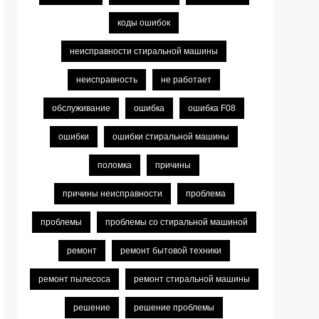
коды ошибок
неисправности стиральной машины
неисправность
не работает
обслуживание
ошибка
ошибка F08
ошибки
ошибки стиральной машины
поломка
причины
причины неисправности
проблема
проблемы
проблемы со стиральной машиной
ремонт
ремонт бытовой техники
ремонт пылесоса
ремонт стиральной машины
решение
решение проблемы